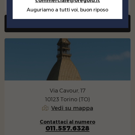
Lun/Ven - 9.00/17.00
commerciale@oregold.it
Auguriamo a tutti voi, buon riposo
Vendi il tuo oro a Milano
Via Cavour, 17
10123 Torino (TO)
Vedi su mappa
Contattaci al numero
011.557.6328