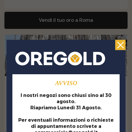
Vendi il tuo oro a Roma
AVVISO
Piazza Fontana, 6
20122 Milano (MI)
I nostri negozi sono chiusi sino al 30
agosto.
Vedi su mappa
Riapriamo Lunedì 31 Agosto.
Contattaci al numero
Per eventuali informazioni o richieste
02.7210.5363
di appuntamento scrivete a